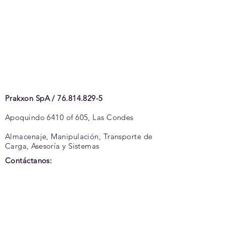
Prakxon SpA /
76.814.829-5
Apoquindo 6410 of 605, Las Condes
Almacenaje, Manipulación, Transporte de
Carga, Asesoría y Sistemas
Contáctanos:
Comercial
cel
+56 (9) 6667 6927
email
comercial@smartlogistics.cl
Nuestros Partners: